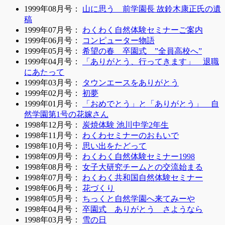
1999年08月号：
山に思う 前学園長 故鈴木康正氏の遺
稿
1999年07月号：
わくわく自然体験セミナーご案内
1999年06月号：
コンピューター物語
1999年05月号：
希望の春 卒園式 ”全員高校へ”
1999年04月号：
「ありがとう、行ってきます」 退職
にあたって
1999年03月号：
タウンエースをありがとう
1999年02月号：
初夢
1999年01月号：
「おめでとう」と「ありがとう」 自
然学園第1号の花嫁さん
1998年12月号：
炭焼体験 池川中学2年生
1998年11月号：
わくわセミナーのおもいで
1998年10月号：
思い出をたどって
1998年09月号：
わくわく自然体験セミナー1998
1998年08月号：
女子大研究チームとの交流始まる
1998年07月号：
わくわく共和国自然体験セミナー
1998年06月号：
花づくり
1998年05月号：
ちっくと自然学園へ来てみーや
1998年04月号：
卒園式 ありがとう さようなら
1998年03月号：
雪の日