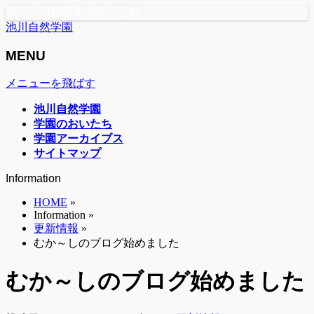
池川の山村留学20年の記録
池川自然学園
MENU
メニューを飛ばす
池川自然学園
学園のおいたち
学園アーカイブス
サイトマップ
Information
HOME
»
Information »
更新情報
»
むか～しのブログ始めました
むか～しのブログ始めました