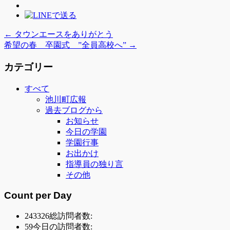
←
タウンエースをありがとう
希望の春 卒園式 ”全員高校へ”
→
カテゴリー
すべて
池川町広報
過去ブログから
お知らせ
今日の学園
学園行事
お出かけ
指導員の独り言
その他
Count per Day
243326
総訪問者数:
59
今日の訪問者数: