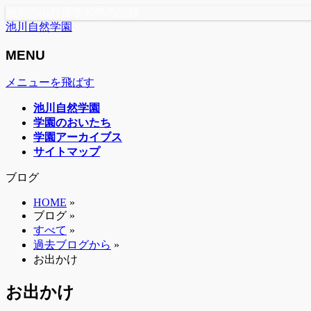
池川の山村留学20年の記録
池川自然学園
MENU
メニューを飛ばす
池川自然学園
学園のおいたち
学園アーカイブス
サイトマップ
ブログ
HOME
»
ブログ »
すべて
»
過去ブログから
»
お出かけ
お出かけ