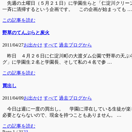
先週の土曜日（５月２１日）に学園生らと「仁淀川クリーン
一斉に清掃するという企画です。 この企画が始まっても …
この記事を読む
野草のてんぷらと炭火
2011/04/27
お出かけ
すべて
過去ブログから
昨日 ４月２６日に仁淀川町の大渡ダム公園で野草の天ぷら
グ」に学園生２名と学園長、そして私の４名で参 …
この記事を読む
買出し
2011/04/09
お出かけ
すべて
過去ブログから
今日は週に一度の買出し。 学園に滞在している生徒が楽
必要とならないので、現金を持つこともありません。 …
この記事を読む
Page 1 / 3
1
2
3