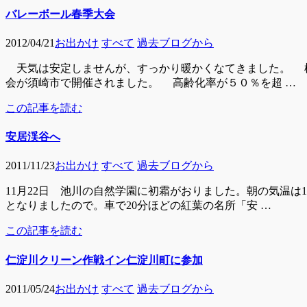
バレーボール春季大会
2012/04/21
お出かけ
すべて
過去ブログから
天気は安定しませんが、すっかり暖かくなてきました。 桜
会が須崎市で開催されました。 高齢化率が５０％を超 …
この記事を読む
安居渓谷へ
2011/11/23
お出かけ
すべて
過去ブログから
11月22日 池川の自然学園に初霜がおりました。朝の気温
となりましたので。車で20分ほどの紅葉の名所「安 …
この記事を読む
仁淀川クリーン作戦イン仁淀川町に参加
2011/05/24
お出かけ
すべて
過去ブログから