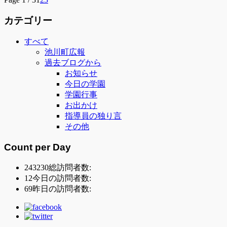
カテゴリー
すべて
池川町広報
過去ブログから
お知らせ
今日の学園
学園行事
お出かけ
指導員の独り言
その他
Count per Day
243230
総訪問者数:
12
今日の訪問者数:
69
昨日の訪問者数: