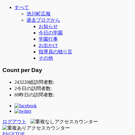
すべて
池川町広報
過去ブログから
お知らせ
今日の学園
学園行事
お出かけ
指導員の独り言
その他
Count per Day
243220
総訪問者数:
2
今日の訪問者数:
69
昨日の訪問者数:
ログアウト
PAGETOP