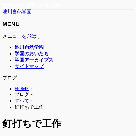
池川の山村留学20年の記録
池川自然学園
MENU
メニューを飛ばす
池川自然学園
学園のおいたち
学園アーカイブス
サイトマップ
ブログ
HOME
»
ブログ »
すべて
»
釘打ちで工作
釘打ちで工作