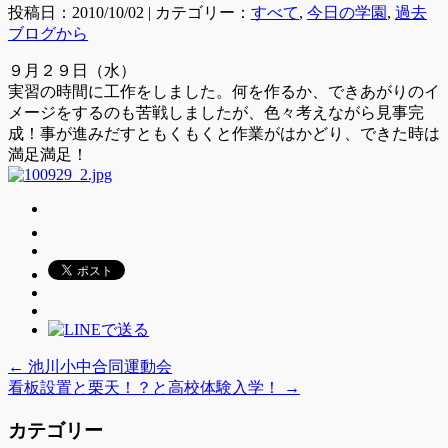
投稿日：2010/10/02 | カテゴリー：
すべて
,
今日の学園
,
過去
ブログから
９月２９日（水）
実習の時間に工作をしました。何を作るか、できあがりのイ
メージをするのも苦戦しましたが、色々考えながら見事完
成！事が進みだすともくもくと作業がはかどり、できた時は
満足満足！
←
池川小中合同運動会
看板設置と栗天！？と高校体験入学！
→
カテゴリー