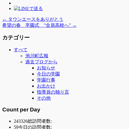
←
タウンエースをありがとう
希望の春 卒園式 ”全員高校へ”
→
カテゴリー
すべて
池川町広報
過去ブログから
お知らせ
今日の学園
学園行事
お出かけ
指導員の独り言
その他
Count per Day
243326
総訪問者数:
59
今日の訪問者数: